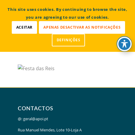
CONTACTOS
This site uses cookies. By continuing to browse the site,
Bem vindo à Associação Portuguesa de Osteogénese
Imperfeita
you are agreeing to our use of cookies.
ACEITAR
APENAS DESACTIVAR AS NOTIFICAÇÕES
DEFINIÇÕES
CONTACTOS
@:
geral@apoi.pt
Rua Manuel Mendes, Lote 10-Loja A