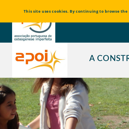
Bem vindo à Associação Portuguesa de Osteogénese Imperfeita
This site uses cookies. By continuing to browse the 
A CONST