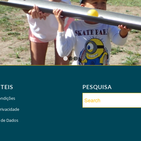
1
2
3
ÚTEIS
PESQUISA
ondições
Privacidade
 de Dados