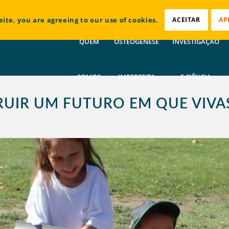
site, you are agreeing to our use of cookies.
ACEITAR
AP
QUEM
OSTEOGÉNESE
INVESTIGAÇÃO
SOMOS
IMPERFEITA
E CIÊNCIA
RUIR UM FUTURO EM QUE VIVA