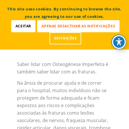
CONTACTOS
This site uses cookies. By continuing to browse the site,
Bem vindo à Associação Portuguesa de Osteogénese
Imperfeita
you are agreeing to our use of cookies.
ACEITAR
APENAS DESACTIVAR AS NOTIFICAÇÕES
DEFINIÇÕES
Saber lidar com Osteogénese Imperfeita é
também saber lidar com as fraturas.
Na ânsia de procurar ajuda e de correr
para o hospital, muitos indivíduos não se
protegem de forma adequada e ficam
expostos aos riscos e complicações
associadas às fraturas como lesões
vasculares, de nervos, fraqueza muscular,
rigidez articular, danos viscerais, trombose,