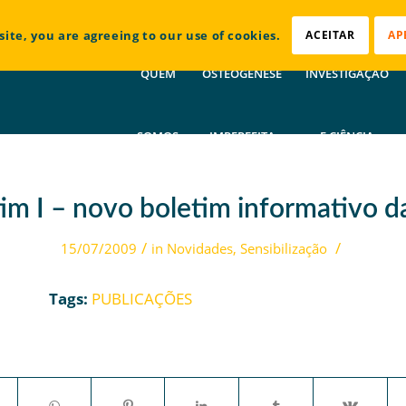
site, you are agreeing to our use of cookies.
ACEITAR
AP
QUEM
OSTEOGÉNESE
INVESTIGAÇÃO
SOMOS
IMPERFEITA
E CIÊNCIA
im I – novo boletim informativo 
/
/
15/07/2009
in
Novidades
,
Sensibilização
Tags:
PUBLICAÇÕES