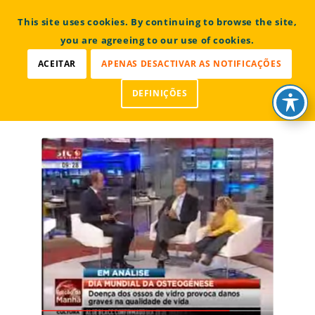
CONTACTOS
This site uses cookies. By continuing to browse the site,
Bem vindo à Associação Portuguesa de Osteogénese
Imperfeita
you are agreeing to our use of cookies.
ACEITAR
APENAS DESACTIVAR AS NOTIFICAÇÕES
DEFINIÇÕES