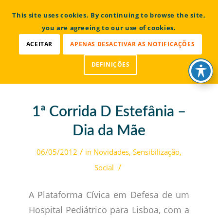
CONTACTOS
This site uses cookies. By continuing to browse the site,
Bem vindo à Associação Portuguesa de Osteogénese
Imperfeita
you are agreeing to our use of cookies.
ACEITAR
APENAS DESACTIVAR AS NOTIFICAÇÕES
DEFINIÇÕES
1ª Corrida D Estefânia –
Dia da Mãe
/
06/05/2012
in
Novidades
,
Sensibilização
,
/
Social
A Plataforma Cívica em Defesa de um
Hospital Pediátrico para Lisboa, com a