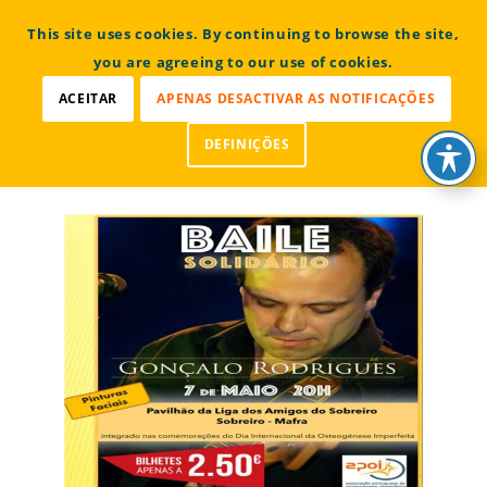
CONTACTOS
This site uses cookies. By continuing to browse the site,
Bem vindo à Associação Portuguesa de Osteogénese
Imperfeita
you are agreeing to our use of cookies.
ACEITAR
APENAS DESACTIVAR AS NOTIFICAÇÕES
DEFINIÇÕES