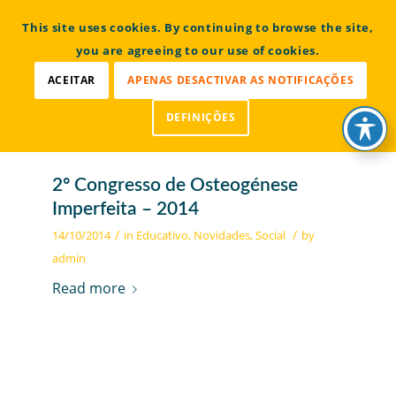
CONTACTOS
This site uses cookies. By continuing to browse the site,
Bem vindo à Associação Portuguesa de Osteogénese
Imperfeita
you are agreeing to our use of cookies.
ACEITAR
APENAS DESACTIVAR AS NOTIFICAÇÕES
DEFINIÇÕES
2º Congresso de Osteogénese
Imperfeita – 2014
/
/
14/10/2014
in
Educativo
,
Novidades
,
Social
by
admin
Read more