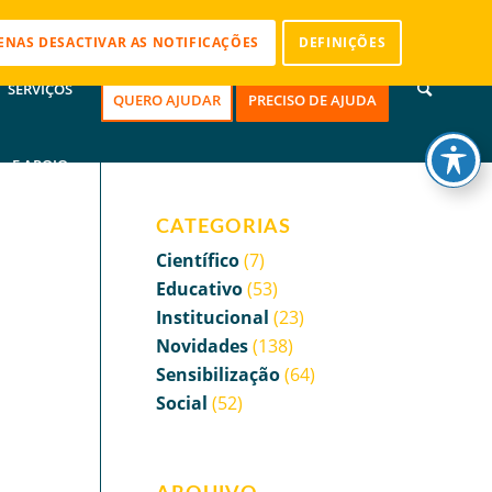
CONTACTOS
ENAS DESACTIVAR AS NOTIFICAÇÕES
DEFINIÇÕES
SERVIÇOS
QUERO AJUDAR
PRECISO DE AJUDA
E APOIO
CATEGORIAS
Científico
(7)
Educativo
(53)
Institucional
(23)
Novidades
(138)
Sensibilização
(64)
Social
(52)