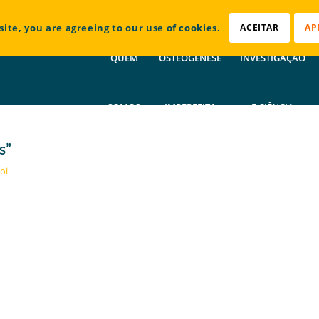
site, you are agreeing to our use of cookies.
ACEITAR
AP
QUEM
OSTEOGÉNESE
INVESTIGAÇÃO
SOMOS
IMPERFEITA
E CIÊNCIA
s”
oi