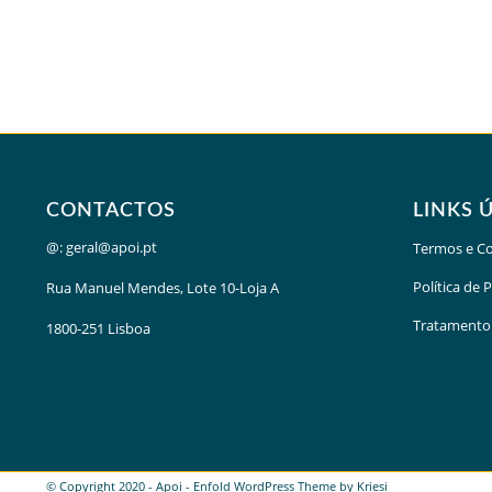
CONTACTOS
LINKS 
@:
geral@apoi.pt
Termos e C
Política de 
Rua Manuel Mendes, Lote 10-Loja A
Tratamento
1800-251 Lisboa
© Copyright 2020 - Apoi -
Enfold WordPress Theme by Kriesi