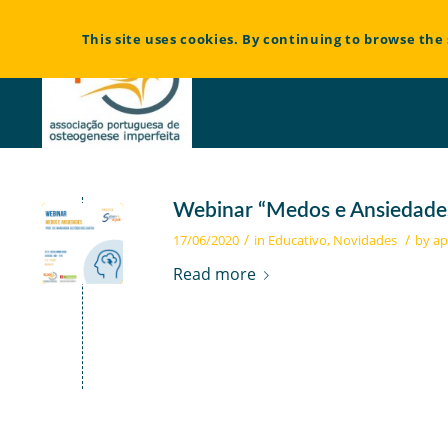
Bem vindo à Associação Portuguesa de Osteogénese Imperfeita
This site uses cookies. By continuing to browse the 
Webinar “Medos e Ansiedade
/
/
17/06/2020
in
Educativo
,
Novidades
by
ap
Read more