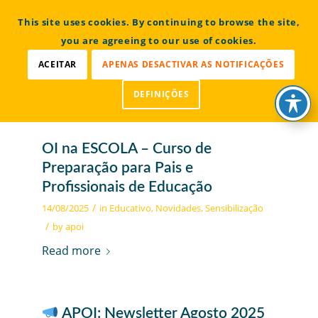
CONTACTOS
This site uses cookies. By continuing to browse the site,
Bem vindo à Associação Portuguesa de Osteogénese
Imperfeita
you are agreeing to our use of cookies.
ACEITAR
APENAS DESACTIVAR AS NOTIFICAÇÕES
DEFINIÇÕES
OI na ESCOLA – Curso de
Preparação para Pais e
Profissionais de Educação
/
14/08/2025
in
Educativo
,
Novidades
,
Sensibilização
/
by
apoi
Read more
APOI: Newsletter Agosto 2025