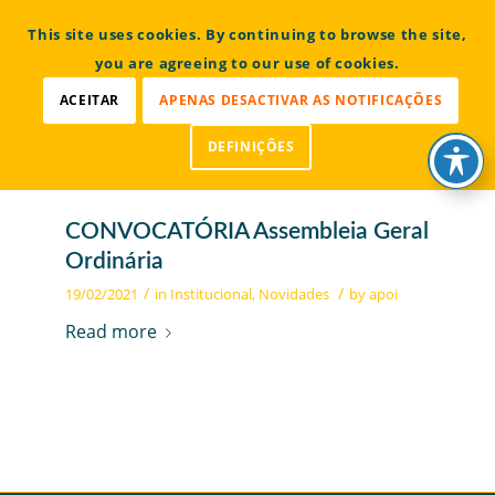
CONTACTOS
This site uses cookies. By continuing to browse the site,
Bem vindo à Associação Portuguesa de Osteogénese
Imperfeita
you are agreeing to our use of cookies.
ACEITAR
APENAS DESACTIVAR AS NOTIFICAÇÕES
DEFINIÇÕES
CONVOCATÓRIA Assembleia Geral
Ordinária
/
/
19/02/2021
in
Institucional
,
Novidades
by
apoi
Read more