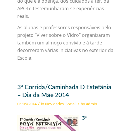
do que é a doença, dos cuidados a ter, da
APOI e testemunharam-se experiências
reais.
As alunas e professores responsáveis pelo
projeto “Viver sobre o Vidro” organizaram
também um almoço convívio e à tarde
decorreram várias iniciativas no exterior da
Escola.
3ª Corrida/Caminhada D Estefânia
– Dia da Mãe 2014
/
/
06/05/2014
in
Novidades
,
Social
by
admin
3ª