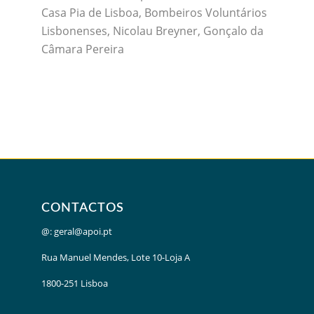
Casa Pia de Lisboa, Bombeiros Voluntários
Lisbonenses, Nicolau Breyner, Gonçalo da
Câmara Pereira
CONTACTOS
@:
geral@apoi.pt
Rua Manuel Mendes, Lote 10-Loja A
1800-251 Lisboa