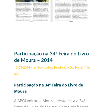
Participação na 34ª Feira do Livro
de Moura – 2014
/
/
16/05/2014
in
Novidades
,
Sensibilização
,
Social
by
apoi
Participação na 34ª Feira do Livro de
Moura
A APOI voltou a Moura, desta feita à 34ª
Feira do Livro de Moura. Com uma banca