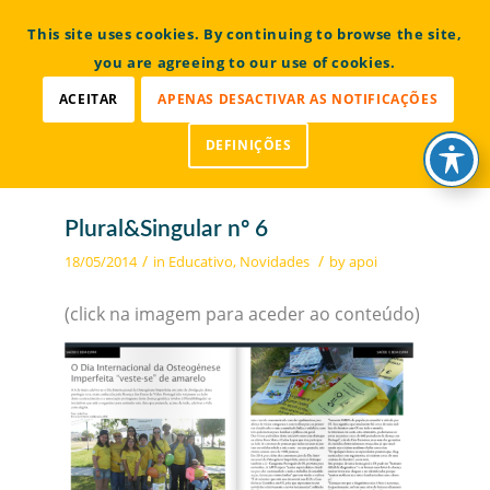
CONTACTOS
This site uses cookies. By continuing to browse the site,
Bem vindo à Associação Portuguesa de Osteogénese
Imperfeita
you are agreeing to our use of cookies.
ACEITAR
APENAS DESACTIVAR AS NOTIFICAÇÕES
DEFINIÇÕES
Plural&Singular nº 6
/
/
18/05/2014
in
Educativo
,
Novidades
by
apoi
(click na imagem para aceder ao conteúdo)