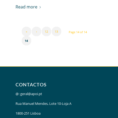
Read more
«
‹
12
13
Page 14 of 14
14
CONTACTOS
@:
geral@apoi.pt
Rua Manuel Mendes, Lote 10-Loja A
1800-251 Lisboa