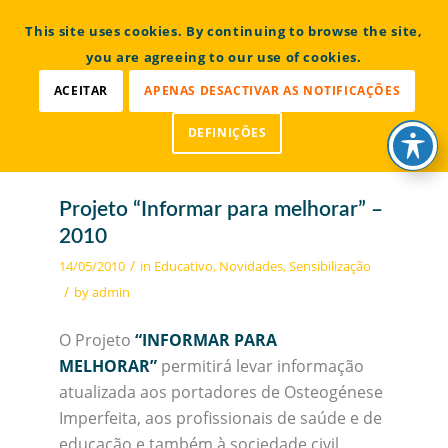
CONTACTOS
This site uses cookies. By continuing to browse the site,
Bem vindo à Associação Portuguesa de Osteogénese
Imperfeita
you are agreeing to our use of cookies.
ACEITAR
APENAS DESACTIVAR AS NOTIFICAÇÕES
DEFINIÇÕES
Projeto “Informar para melhorar” –
2010
/
14/05/2010
in
Educativo
,
Novidades
,
Sensibilização
/
by
admin
O Projeto
“INFORMAR PARA
MELHORAR”
permitirá levar informação
atualizada aos portadores de Osteogénese
Imperfeita, aos profissionais de saúde e de
educação e também à sociedade civil,